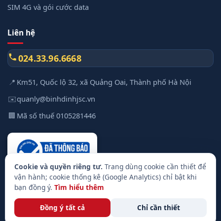
SIM 4G và gói cước data
Liên hệ
024.33.96.6668
📍
Km51, Quốc lộ 32, xã Quảng Oai, Thành phố Hà Nội
✉️
quanly@binhdinhjsc.vn
🏢
Mã số thuế 0105281446
Cookie và quyền riêng tư.
Trang dùng cookie cần thiết để
vận hành; cookie thống kê (Google Analytics) chỉ bật khi
🎧
Chat nhân viên
bạn đồng ý.
Tìm hiểu thêm
© Công ty Cổ phần Xây dựng và Công nghệ Bình Định
Chính sách bảo mật
Điều khoản
Miễn trừ trách nhiệm
RSS
Sitemap
Đồng ý tất cả
Chỉ cần thiết
Truyền thanh số
💬
Tư vấn