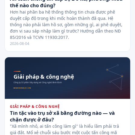
thế nào cho đúng?
Hơn hai phần ba hệ thống thông tin chưa được phê
duyệt cấp độ trong khi mốc hoàn thành đã qua. Hệ
thống nào phải làm hồ sơ, gồm những gì, ai phê duyệt,
đơn vị sau sáp nhập làm gì trước? Hướng dẫn theo NĐ
85/2016 và TCVN 11930:2017.
2026-08-04
GIẢI PHÁP & CÔNG NGHỆ
Tin tặc vào trụ sở xã bằng đường nào — và
chặn được ở đâu?
"Xã mình nhỏ, ai tấn công làm gì" là hiểu lầm phải trả
giá đắt. Mổ xẻ chuỗi sáu bước một cuộc tấn công mã