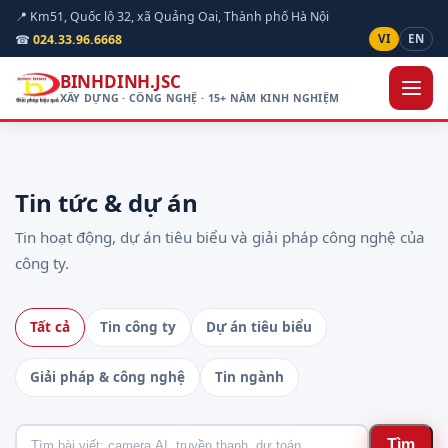
📍 Km51, Quốc lộ 32, xã Quảng Oai, Thành phố Hà Nội
☎
024.33.96.6668
VI
EN
BINHDINH.JSC
XÂY DỰNG · CÔNG NGHỆ · 15+ NĂM KINH NGHIỆM
Tin tức & dự án
Tin hoạt động, dự án tiêu biểu và giải pháp công nghệ của
công ty.
Tất cả
Tin công ty
Dự án tiêu biểu
Giải pháp & công nghệ
Tin ngành
Tìm