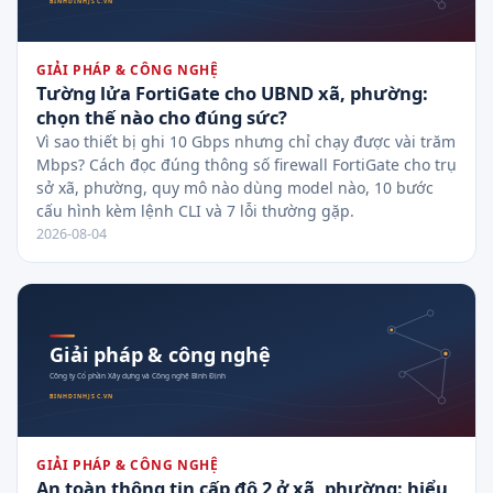
GIẢI PHÁP & CÔNG NGHỆ
Tường lửa FortiGate cho UBND xã, phường:
chọn thế nào cho đúng sức?
Vì sao thiết bị ghi 10 Gbps nhưng chỉ chạy được vài trăm
Mbps? Cách đọc đúng thông số firewall FortiGate cho trụ
sở xã, phường, quy mô nào dùng model nào, 10 bước
cấu hình kèm lệnh CLI và 7 lỗi thường gặp.
2026-08-04
GIẢI PHÁP & CÔNG NGHỆ
An toàn thông tin cấp độ 2 ở xã, phường: hiểu