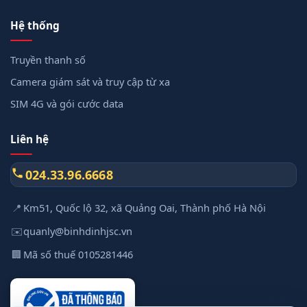
Hệ thống
Truyền thanh số
Camera giám sát và truy cập từ xa
SIM 4G và gói cước data
Liên hệ
024.33.96.6668
📍
Km51, Quốc lộ 32, xã Quảng Oai, Thành phố Hà Nội
✉️
quanly@binhdinhjsc.vn
🏢
Mã số thuế 0105281446