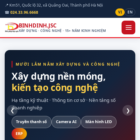
📍 Km51, Quốc lộ 32, xã Quảng Oai, Thành phố Hà Nội
☎
024.33.96.6668
VI
EN
BINHDINH.JSC
XÂY DỰNG · CÔNG NGHỆ · 15+ NĂM KINH NGHIỆM
MƯỜI LĂM NĂM XÂY DỰNG VÀ CÔNG NGHỆ
Xây dựng nền móng,
kiến tạo công nghệ
hạ tầng kỹ thuật
quan sát được hiện
cho doanh nghiệp
vòng đời dự án
trường
Hạ tầng kỹ thuật · Thông tin cơ sở · Nền tảng số
doanh nghiệp
❮
❯
Truyền thanh số
Xây dựng dân dụng
Nền Odoo
Khảo sát trên bản đồ số
Hạ tầng máy chủ
Camera AI
Giao thông
Dự toán theo định mức
Màn hình LED
Sao lưu tự động
Nội thất
Chuẩn Thông tư 24/2025
Thiết bị hợp quy
ERP
Điện mặt trời
Tuỳ chỉnh theo nghiệp vụ
Bàn giao đủ tài liệu