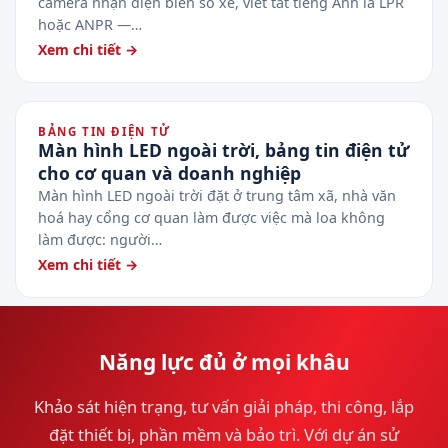
camera nhận diện biển số xe, viết tắt tiếng Anh là LPR
hoặc ANPR —…
Xem chi tiết →
BẢNG TIN ĐIỆN TỬ
Màn hình LED ngoài trời, bảng tin điện tử
cho cơ quan và doanh nghiệp
Màn hình LED ngoài trời đặt ở trung tâm xã, nhà văn
hoá hay cổng cơ quan làm được việc mà loa không
làm được: người…
Xem chi tiết →
Năng lực đủ ở mọi khâu
Khảo sát hiện trạng, tư vấn giải pháp, thi công, lắp
đặt thiết bị, phần mềm và bảo trì. Với dự án sử