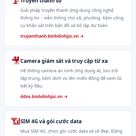
📡
Truyền thanh số
Giải pháp truyền thanh ứng dụng công nghệ
thông tin – viễn thông cho xã, phường. Kèm công
cụ khảo sát trên bản đồ và bộ lập dự toán.
truyenthanh.binhdinhjsc.vn →
🎥
Camera giám sát và truy cập từ xa
Hệ thống camera an ninh ứng dụng AI, lưu trữ
tập trung, kèm dịch vụ tên miền động để xem từ
bất kỳ đâu.
ddns.binhdinhjsc.vn →
📶
SIM 4G và gói cước data
Mua SIM 4G, chọn gói cước data và số đẹp. Đăng