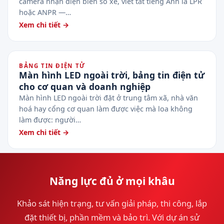
camera nhận diện biển số xe, viết tắt tiếng Anh là LPR
hoặc ANPR —…
Xem chi tiết →
BẢNG TIN ĐIỆN TỬ
Màn hình LED ngoài trời, bảng tin điện tử
cho cơ quan và doanh nghiệp
Màn hình LED ngoài trời đặt ở trung tâm xã, nhà văn
hoá hay cổng cơ quan làm được việc mà loa không
làm được: người…
Xem chi tiết →
Năng lực đủ ở mọi khâu
Khảo sát hiện trạng, tư vấn giải pháp, thi công, lắp
đặt thiết bị, phần mềm và bảo trì. Với dự án sử