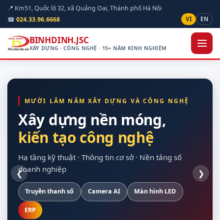
📍 Km51, Quốc lộ 32, xã Quảng Oai, Thành phố Hà Nội
☎
024.33.96.6668
VI
EN
BINHDINH.JSC
XÂY DỰNG · CÔNG NGHỆ · 15+ NĂM KINH NGHIỆM
MƯỜI LĂM NĂM XÂY DỰNG VÀ CÔNG NGHỆ
Xây dựng nền móng,
kiến tạo công nghệ
hạ tầng kỹ thuật
quan sát được hiện
cho doanh nghiệp
vòng đời dự án
trường
Hạ tầng kỹ thuật · Thông tin cơ sở · Nền tảng số
doanh nghiệp
❮
❯
Truyền thanh số
Xây dựng dân dụng
Nền Odoo
Khảo sát trên bản đồ số
Hạ tầng máy chủ
Camera AI
Giao thông
Dự toán theo định mức
Màn hình LED
Sao lưu tự động
Nội thất
Chuẩn Thông tư 24/2025
Thiết bị hợp quy
ERP
Điện mặt trời
Tuỳ chỉnh theo nghiệp vụ
Bàn giao đủ tài liệu