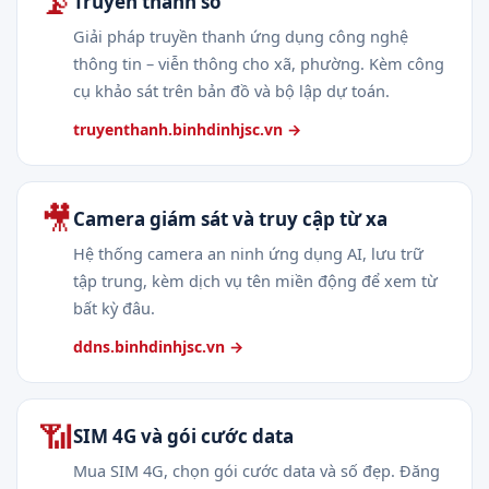
📡
Truyền thanh số
Giải pháp truyền thanh ứng dụng công nghệ
thông tin – viễn thông cho xã, phường. Kèm công
cụ khảo sát trên bản đồ và bộ lập dự toán.
truyenthanh.binhdinhjsc.vn →
🎥
Camera giám sát và truy cập từ xa
Hệ thống camera an ninh ứng dụng AI, lưu trữ
tập trung, kèm dịch vụ tên miền động để xem từ
bất kỳ đâu.
ddns.binhdinhjsc.vn →
📶
SIM 4G và gói cước data
Mua SIM 4G, chọn gói cước data và số đẹp. Đăng