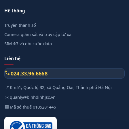
Hệ thống
Truyền thanh số
Camera giám sát và truy cập từ xa
SIM 4G và gói cước data
Liên hệ
024.33.96.6668
📍
Km51, Quốc lộ 32, xã Quảng Oai, Thành phố Hà Nội
✉️
quanly@binhdinhjsc.vn
🏢
Mã số thuế 0105281446