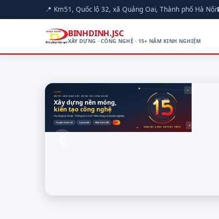
📍 Km51, Quốc lộ 32, xã Quảng Oai, Thành phố Hà Nội
BINHDINH.JSC
XÂY DỰNG · CÔNG NGHỆ · 15+ NĂM KINH NGHIỆM
MƯỜI LĂM NĂM XÂY DỰNG VÀ CÔNG NGHỆ
Xây dựng nền móng,
2011 — 2026
kiến tạo công nghệ
Hạ tầng kỹ thuật · Thông tin cơ sở · Nền tảng số doanh nghiệp
Truyền thanh số
Camera AI
Màn hình LED
ERP
NĂM XÂY DỰNG VÀ PHÁT TRIỂN
❮