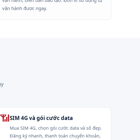
vận hành, biên bản đào tạo. Đơn vị sử dụng tự
vận hành được ngay.
uy
📶
SIM 4G và gói cước data
Mua SIM 4G, chọn gói cước data và số đẹp.
Đăng ký nhanh, thanh toán chuyển khoản,