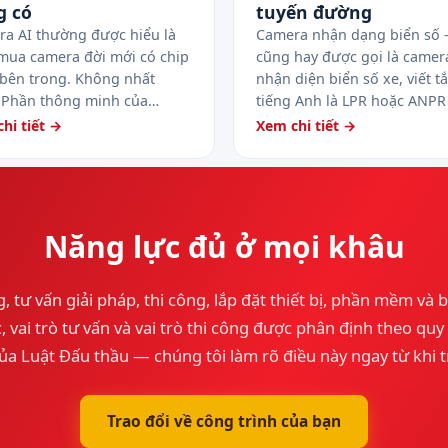
g có
tuyến đường
a AI thường được hiểu là
Camera nhận dạng biển số
mua camera đời mới có chip
cũng hay được gọi là camer
 bên trong. Không nhất
nhận diện biển số xe, viết tắ
. Phần thông minh của…
tiếng Anh là LPR hoặc ANP
hi tiết →
Xem chi tiết →
Năng lực đủ ở mọi khâu
, tư vấn giải pháp, thi công, lắp đặt thiết bị, phần mềm và b
 vai trò tư vấn và vai trò thi công được phân định theo qu
ủa Luật Đấu thầu — chúng tôi làm rõ điều này ngay từ khi t
Trao đổi về công trình của bạn