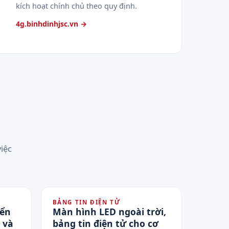
kích hoạt chính chủ theo quy định.
4g.binhdinhjsc.vn →
iệc
BẢNG TIN ĐIỆN TỬ
iển
Màn hình LED ngoài trời,
 và
bảng tin điện tử cho cơ