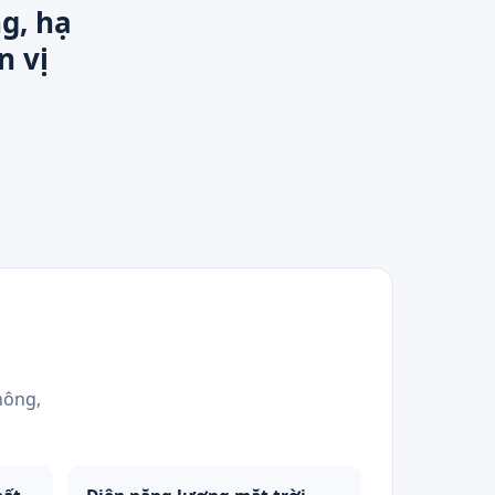
g, hạ
n vị
hông,