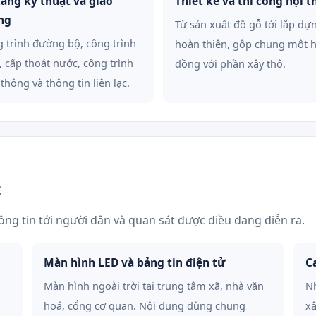
tầng kỹ thuật và giao
Thiết kế và thi công nội t
ng
Từ sản xuất đồ gỗ tới lắp dự
 trình đường bộ, công trình
hoàn thiện, gộp chung một 
, cấp thoát nước, công trình
đồng với phần xây thô.
 thông và thông tin liên lạc.
t
ng tin tới người dân và quan sát được điều đang diễn ra.
Màn hình LED và bảng tin điện tử
C
Màn hình ngoài trời tại trung tâm xã, nhà văn
Nh
hoá, cổng cơ quan. Nội dung dùng chung
xâ