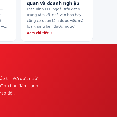
quan và doanh nghiệp
 —
Màn hình LED ngoài trời đặt ở
a
trung tâm xã, nhà văn hoá hay
t
cổng cơ quan làm được việc mà
R —…
loa không làm được: người…
Xem chi tiết →
ảo trì. Với dự án sử
y định bảo đảm cạnh
rao đổi.