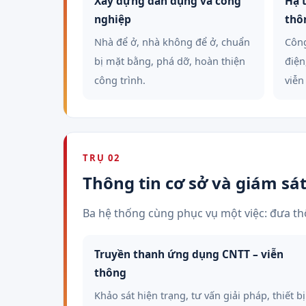
Xây dựng dân dụng và công
Hạ 
nghiệp
thô
Nhà để ở, nhà không để ở, chuẩn
Công
bị mặt bằng, phá dỡ, hoàn thiện
điện
công trình.
viễn
TRỤ 02
Thông tin cơ sở và giám sá
Ba hệ thống cùng phục vụ một việc: đưa thô
Truyền thanh ứng dụng CNTT – viễn
thông
Khảo sát hiện trạng, tư vấn giải pháp, thiết bị