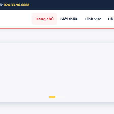
☎
024.33.96.6668
Trang chủ
Giới thiệu
Lĩnh vực
Hệ