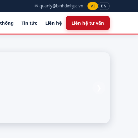
✉ quanly@binhdinhjsc.vn
VI
EN
 thống
Tin tức
Liên hệ
Liên hệ tư vấn
❯