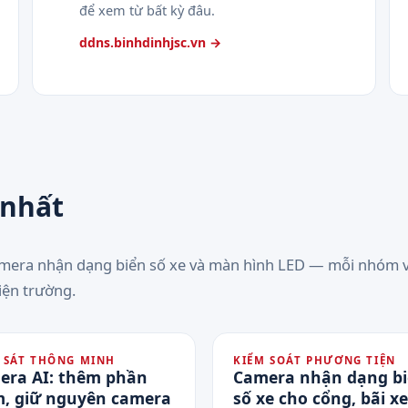
để xem từ bất kỳ đâu.
ddns.binhdinhjsc.vn →
 nhất
amera nhận dạng biển số xe và màn hình LED — mỗi nhóm v
iện trường.
 SÁT THÔNG MINH
KIỂM SOÁT PHƯƠNG TIỆN
era AI: thêm phần
Camera nhận dạng b
, giữ nguyên camera
số xe cho cổng, bãi xe