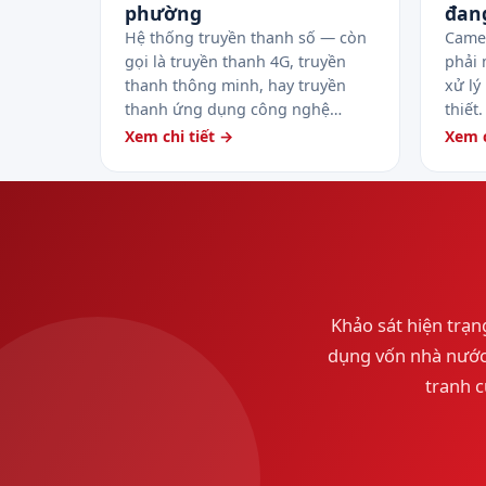
phường
đan
Hệ thống truyền thanh số — còn
Camer
gọi là truyền thanh 4G, truyền
phải 
thanh thông minh, hay truyền
xử lý
thanh ứng dụng công nghệ…
thiết
Xem chi tiết →
Xem c
Khảo sát hiện trạng
dụng vốn nhà nước,
tranh c