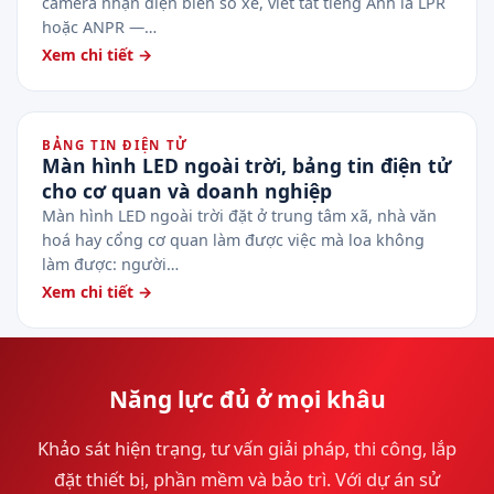
camera nhận diện biển số xe, viết tắt tiếng Anh là LPR
hoặc ANPR —…
Xem chi tiết →
BẢNG TIN ĐIỆN TỬ
Màn hình LED ngoài trời, bảng tin điện tử
cho cơ quan và doanh nghiệp
Màn hình LED ngoài trời đặt ở trung tâm xã, nhà văn
hoá hay cổng cơ quan làm được việc mà loa không
làm được: người…
Xem chi tiết →
Năng lực đủ ở mọi khâu
Khảo sát hiện trạng, tư vấn giải pháp, thi công, lắp
đặt thiết bị, phần mềm và bảo trì. Với dự án sử