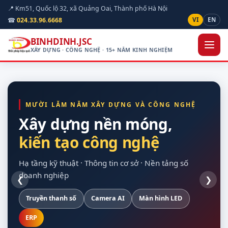
📍 Km51, Quốc lộ 32, xã Quảng Oai, Thành phố Hà Nội
☎
024.33.96.6668
VI
EN
BINHDINH.JSC
XÂY DỰNG · CÔNG NGHỆ · 15+ NĂM KINH NGHIỆM
MƯỜI LĂM NĂM XÂY DỰNG VÀ CÔNG NGHỆ
Xây dựng nền móng,
kiến tạo công nghệ
hạ tầng kỹ thuật
quan sát được hiện
cho doanh nghiệp
vòng đời dự án
trường
Hạ tầng kỹ thuật · Thông tin cơ sở · Nền tảng số
doanh nghiệp
❮
❯
Truyền thanh số
Xây dựng dân dụng
Nền Odoo
Khảo sát trên bản đồ số
Hạ tầng máy chủ
Camera AI
Giao thông
Dự toán theo định mức
Màn hình LED
Sao lưu tự động
Nội thất
Chuẩn Thông tư 24/2025
Thiết bị hợp quy
ERP
Điện mặt trời
Tuỳ chỉnh theo nghiệp vụ
Bàn giao đủ tài liệu