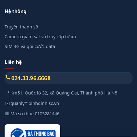
Hệ thống
Truyền thanh số
Camera giám sát và truy cập từ xa
SIM 4G và gói cước data
Liên hệ
024.33.96.6668
📍
Km51, Quốc lộ 32, xã Quảng Oai, Thành phố Hà Nội
✉️
quanly@binhdinhjsc.vn
🏢
Mã số thuế 0105281446