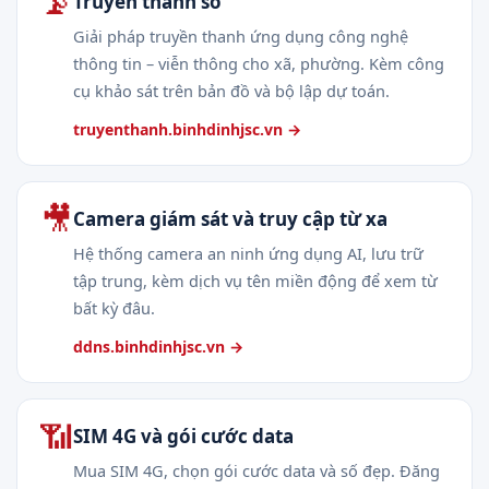
📡
Truyền thanh số
Giải pháp truyền thanh ứng dụng công nghệ
thông tin – viễn thông cho xã, phường. Kèm công
cụ khảo sát trên bản đồ và bộ lập dự toán.
truyenthanh.binhdinhjsc.vn →
🎥
Camera giám sát và truy cập từ xa
Hệ thống camera an ninh ứng dụng AI, lưu trữ
tập trung, kèm dịch vụ tên miền động để xem từ
bất kỳ đâu.
ddns.binhdinhjsc.vn →
📶
SIM 4G và gói cước data
Mua SIM 4G, chọn gói cước data và số đẹp. Đăng