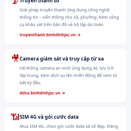
📡
Truyền thanh số
Giải pháp truyền thanh ứng dụng công nghệ
thông tin – viễn thông cho xã, phường. Kèm công
cụ khảo sát trên bản đồ và bộ lập dự toán.
truyenthanh.binhdinhjsc.vn →
🎥
Camera giám sát và truy cập từ xa
Hệ thống camera an ninh ứng dụng AI, lưu trữ
tập trung, kèm dịch vụ tên miền động để xem từ
bất kỳ đâu.
ddns.binhdinhjsc.vn →
📶
SIM 4G và gói cước data
Mua SIM 4G, chọn gói cước data và số đẹp. Đăng