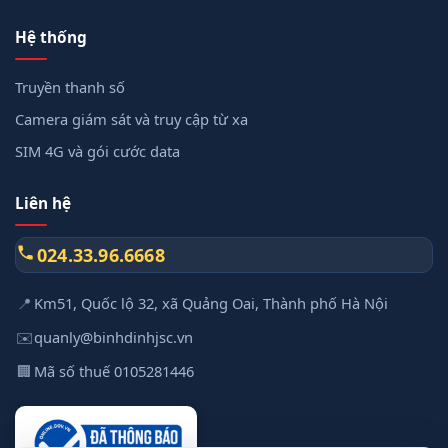
Hệ thống
Truyền thanh số
Camera giám sát và truy cập từ xa
SIM 4G và gói cước data
Liên hệ
024.33.96.6668
📍
Km51, Quốc lộ 32, xã Quảng Oai, Thành phố Hà Nội
✉️
quanly@binhdinhjsc.vn
🏢
Mã số thuế 0105281446