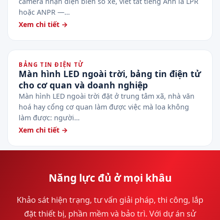
camera nhận diện biển số xe, viết tắt tiếng Anh là LPR
hoặc ANPR —…
Xem chi tiết →
BẢNG TIN ĐIỆN TỬ
Màn hình LED ngoài trời, bảng tin điện tử
cho cơ quan và doanh nghiệp
Màn hình LED ngoài trời đặt ở trung tâm xã, nhà văn
hoá hay cổng cơ quan làm được việc mà loa không
làm được: người…
Xem chi tiết →
Năng lực đủ ở mọi khâu
Khảo sát hiện trạng, tư vấn giải pháp, thi công, lắp
đặt thiết bị, phần mềm và bảo trì. Với dự án sử