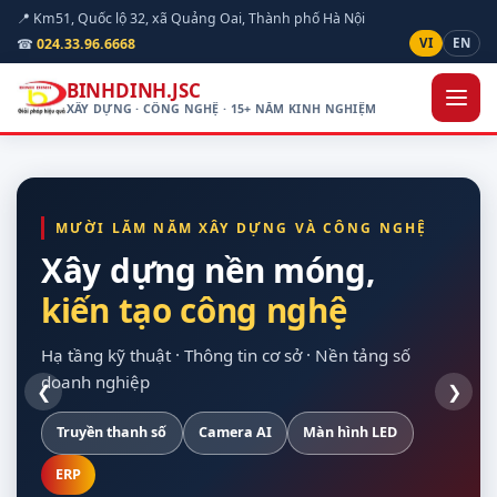
📍 Km51, Quốc lộ 32, xã Quảng Oai, Thành phố Hà Nội
☎
024.33.96.6668
VI
EN
BINHDINH.JSC
XÂY DỰNG · CÔNG NGHỆ · 15+ NĂM KINH NGHIỆM
MƯỜI LĂM NĂM XÂY DỰNG VÀ CÔNG NGHỆ
Xây dựng nền móng,
kiến tạo công nghệ
hạ tầng kỹ thuật
quan sát được hiện
cho doanh nghiệp
vòng đời dự án
trường
Hạ tầng kỹ thuật · Thông tin cơ sở · Nền tảng số
doanh nghiệp
❮
❯
Truyền thanh số
Xây dựng dân dụng
Nền Odoo
Khảo sát trên bản đồ số
Hạ tầng máy chủ
Camera AI
Giao thông
Dự toán theo định mức
Màn hình LED
Sao lưu tự động
Nội thất
Chuẩn Thông tư 24/2025
Thiết bị hợp quy
ERP
Điện mặt trời
Tuỳ chỉnh theo nghiệp vụ
Bàn giao đủ tài liệu