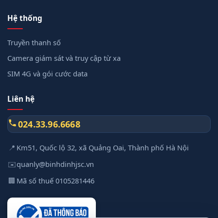
Hệ thống
Truyền thanh số
Camera giám sát và truy cập từ xa
SIM 4G và gói cước data
Liên hệ
024.33.96.6668
📍
Km51, Quốc lộ 32, xã Quảng Oai, Thành phố Hà Nội
✉️
quanly@binhdinhjsc.vn
🏢
Mã số thuế 0105281446