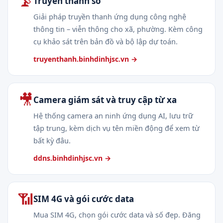
📡
Truyền thanh số
Giải pháp truyền thanh ứng dụng công nghệ
thông tin – viễn thông cho xã, phường. Kèm công
cụ khảo sát trên bản đồ và bộ lập dự toán.
truyenthanh.binhdinhjsc.vn →
🎥
Camera giám sát và truy cập từ xa
Hệ thống camera an ninh ứng dụng AI, lưu trữ
tập trung, kèm dịch vụ tên miền động để xem từ
bất kỳ đâu.
ddns.binhdinhjsc.vn →
📶
SIM 4G và gói cước data
Mua SIM 4G, chọn gói cước data và số đẹp. Đăng