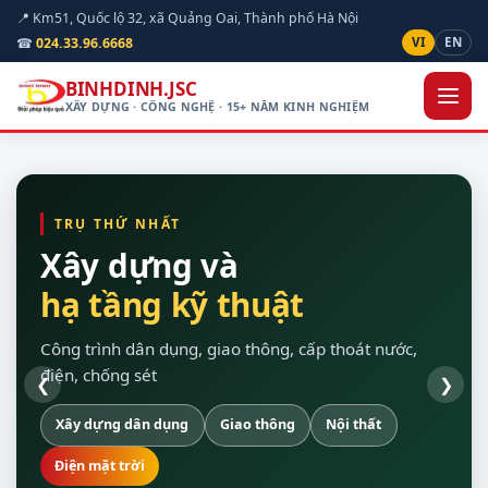
📍 Km51, Quốc lộ 32, xã Quảng Oai, Thành phố Hà Nội
☎
024.33.96.6668
VI
EN
BINHDINH.JSC
XÂY DỰNG · CÔNG NGHỆ · 15+ NĂM KINH NGHIỆM
TRỤ THỨ NHẤT
Xây dựng và
kiến tạo công nghệ
hạ tầng kỹ thuật
quan sát được hiện
cho doanh nghiệp
vòng đời dự án
trường
Công trình dân dụng, giao thông, cấp thoát nước,
điện, chống sét
❮
❯
Truyền thanh số
Xây dựng dân dụng
Nền Odoo
Khảo sát trên bản đồ số
Hạ tầng máy chủ
Camera AI
Giao thông
Dự toán theo định mức
Màn hình LED
Sao lưu tự động
Nội thất
Chuẩn Thông tư 24/2025
Thiết bị hợp quy
ERP
Điện mặt trời
Tuỳ chỉnh theo nghiệp vụ
Bàn giao đủ tài liệu