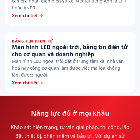
camera nhận diện biển số xe, viết tắt tiếng Anh là LPR
hoặc ANPR —…
Xem chi tiết →
BẢNG TIN ĐIỆN TỬ
Màn hình LED ngoài trời, bảng tin điện tử
cho cơ quan và doanh nghiệp
Màn hình LED ngoài trời đặt ở trung tâm xã, nhà văn
hoá hay cổng cơ quan làm được việc mà loa không
làm được: người…
Xem chi tiết →
Năng lực đủ ở mọi khâu
Khảo sát hiện trạng, tư vấn giải pháp, thi công, lắp
đặt thiết bị, phần mềm và bảo trì. Với dự án sử