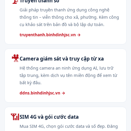
📡
Truyền thanh số
Giải pháp truyền thanh ứng dụng công nghệ
thông tin – viễn thông cho xã, phường. Kèm công
cụ khảo sát trên bản đồ và bộ lập dự toán.
truyenthanh.binhdinhjsc.vn →
🎥
Camera giám sát và truy cập từ xa
Hệ thống camera an ninh ứng dụng AI, lưu trữ
tập trung, kèm dịch vụ tên miền động để xem từ
bất kỳ đâu.
ddns.binhdinhjsc.vn →
📶
SIM 4G và gói cước data
Mua SIM 4G, chọn gói cước data và số đẹp. Đăng