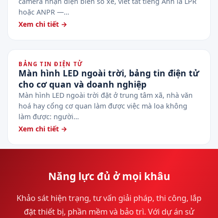
camera nhận diện biển số xe, viết tắt tiếng Anh là LPR
hoặc ANPR —…
Xem chi tiết →
BẢNG TIN ĐIỆN TỬ
Màn hình LED ngoài trời, bảng tin điện tử
cho cơ quan và doanh nghiệp
Màn hình LED ngoài trời đặt ở trung tâm xã, nhà văn
hoá hay cổng cơ quan làm được việc mà loa không
làm được: người…
Xem chi tiết →
Năng lực đủ ở mọi khâu
Khảo sát hiện trạng, tư vấn giải pháp, thi công, lắp
đặt thiết bị, phần mềm và bảo trì. Với dự án sử