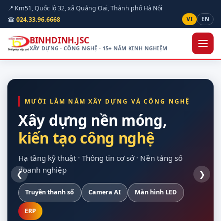
📍 Km51, Quốc lộ 32, xã Quảng Oai, Thành phố Hà Nội
☎
024.33.96.6668
VI
EN
BINHDINH.JSC
XÂY DỰNG · CÔNG NGHỆ · 15+ NĂM KINH NGHIỆM
MƯỜI LĂM NĂM XÂY DỰNG VÀ CÔNG NGHỆ
Xây dựng nền móng,
kiến tạo công nghệ
hạ tầng kỹ thuật
quan sát được hiện
cho doanh nghiệp
vòng đời dự án
trường
Hạ tầng kỹ thuật · Thông tin cơ sở · Nền tảng số
doanh nghiệp
❮
❯
Truyền thanh số
Xây dựng dân dụng
Nền Odoo
Khảo sát trên bản đồ số
Hạ tầng máy chủ
Camera AI
Giao thông
Dự toán theo định mức
Màn hình LED
Sao lưu tự động
Nội thất
Chuẩn Thông tư 24/2025
Thiết bị hợp quy
ERP
Điện mặt trời
Tuỳ chỉnh theo nghiệp vụ
Bàn giao đủ tài liệu