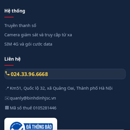
Hệ thống
Truyền thanh số
Camera giám sát và truy cập từ xa
SIM 4G và gói cước data
Liên hệ
024.33.96.6668
📍
Km51, Quốc lộ 32, xã Quảng Oai, Thành phố Hà Nội
✉️
quanly@binhdinhjsc.vn
🏢
Mã số thuế 0105281446