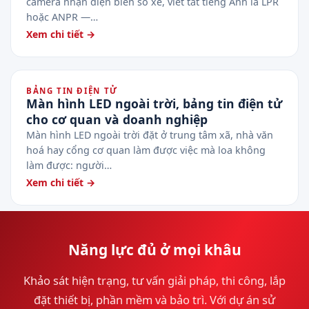
camera nhận diện biển số xe, viết tắt tiếng Anh là LPR
hoặc ANPR —…
Xem chi tiết →
BẢNG TIN ĐIỆN TỬ
Màn hình LED ngoài trời, bảng tin điện tử
cho cơ quan và doanh nghiệp
Màn hình LED ngoài trời đặt ở trung tâm xã, nhà văn
hoá hay cổng cơ quan làm được việc mà loa không
làm được: người…
Xem chi tiết →
Năng lực đủ ở mọi khâu
Khảo sát hiện trạng, tư vấn giải pháp, thi công, lắp
đặt thiết bị, phần mềm và bảo trì. Với dự án sử