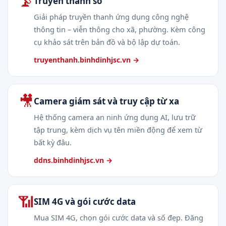
📡
Truyền thanh số
Giải pháp truyền thanh ứng dụng công nghệ
thông tin – viễn thông cho xã, phường. Kèm công
cụ khảo sát trên bản đồ và bộ lập dự toán.
truyenthanh.binhdinhjsc.vn →
🎥
Camera giám sát và truy cập từ xa
Hệ thống camera an ninh ứng dụng AI, lưu trữ
tập trung, kèm dịch vụ tên miền động để xem từ
bất kỳ đâu.
ddns.binhdinhjsc.vn →
📶
SIM 4G và gói cước data
Mua SIM 4G, chọn gói cước data và số đẹp. Đăng