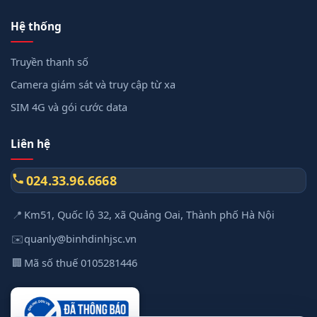
Hệ thống
Truyền thanh số
Camera giám sát và truy cập từ xa
SIM 4G và gói cước data
Liên hệ
024.33.96.6668
📍
Km51, Quốc lộ 32, xã Quảng Oai, Thành phố Hà Nội
✉️
quanly@binhdinhjsc.vn
🏢
Mã số thuế 0105281446