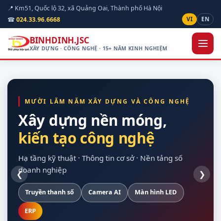
📍 Km51, Quốc lộ 32, xã Quảng Oai, Thành phố Hà Nội
☎
024.33.96.6668
VI
EN
BINHDINH.JSC
XÂY DỰNG · CÔNG NGHỆ · 15+ NĂM KINH NGHIỆM
MƯỜI LĂM NĂM XÂY DỰNG VÀ CÔNG NGHỆ
Xây dựng nền móng,
kiến tạo công nghệ
hạ tầng kỹ thuật
quan sát được hiện
cho doanh nghiệp
vòng đời dự án
trường
Hạ tầng kỹ thuật · Thông tin cơ sở · Nền tảng số
doanh nghiệp
❮
❯
Truyền thanh số
Xây dựng dân dụng
Nền Odoo
Khảo sát trên bản đồ số
Hạ tầng máy chủ
Camera AI
Giao thông
Dự toán theo định mức
Màn hình LED
Sao lưu tự động
Nội thất
Chuẩn Thông tư 24/2025
Thiết bị hợp quy
ERP
Điện mặt trời
Tuỳ chỉnh theo nghiệp vụ
Bàn giao đủ tài liệu