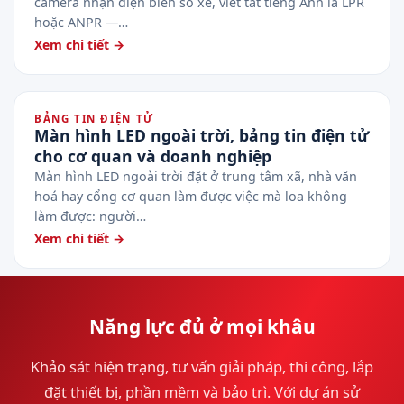
camera nhận diện biển số xe, viết tắt tiếng Anh là LPR
hoặc ANPR —…
Xem chi tiết →
BẢNG TIN ĐIỆN TỬ
Màn hình LED ngoài trời, bảng tin điện tử
cho cơ quan và doanh nghiệp
Màn hình LED ngoài trời đặt ở trung tâm xã, nhà văn
hoá hay cổng cơ quan làm được việc mà loa không
làm được: người…
Xem chi tiết →
Năng lực đủ ở mọi khâu
Khảo sát hiện trạng, tư vấn giải pháp, thi công, lắp
đặt thiết bị, phần mềm và bảo trì. Với dự án sử