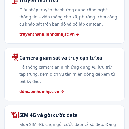
📡
Truyền thanh số
Giải pháp truyền thanh ứng dụng công nghệ
thông tin – viễn thông cho xã, phường. Kèm công
cụ khảo sát trên bản đồ và bộ lập dự toán.
truyenthanh.binhdinhjsc.vn →
🎥
Camera giám sát và truy cập từ xa
Hệ thống camera an ninh ứng dụng AI, lưu trữ
tập trung, kèm dịch vụ tên miền động để xem từ
bất kỳ đâu.
ddns.binhdinhjsc.vn →
📶
SIM 4G và gói cước data
Mua SIM 4G, chọn gói cước data và số đẹp. Đăng