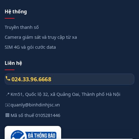
Hệ thống
Truyền thanh số
Camera giám sát và truy cập từ xa
SIM 4G và gói cước data
Liên hệ
024.33.96.6668
📍
Km51, Quốc lộ 32, xã Quảng Oai, Thành phố Hà Nội
✉️
quanly@binhdinhjsc.vn
🏢
Mã số thuế 0105281446