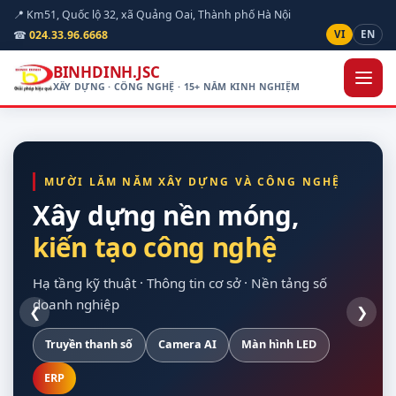
📍 Km51, Quốc lộ 32, xã Quảng Oai, Thành phố Hà Nội
☎
024.33.96.6668
VI
EN
BINHDINH.JSC
XÂY DỰNG · CÔNG NGHỆ · 15+ NĂM KINH NGHIỆM
MƯỜI LĂM NĂM XÂY DỰNG VÀ CÔNG NGHỆ
Xây dựng nền móng,
kiến tạo công nghệ
hạ tầng kỹ thuật
quan sát được hiện
cho doanh nghiệp
vòng đời dự án
trường
Hạ tầng kỹ thuật · Thông tin cơ sở · Nền tảng số
doanh nghiệp
❮
❯
Truyền thanh số
Xây dựng dân dụng
Nền Odoo
Khảo sát trên bản đồ số
Hạ tầng máy chủ
Camera AI
Giao thông
Dự toán theo định mức
Màn hình LED
Sao lưu tự động
Nội thất
Chuẩn Thông tư 24/2025
Thiết bị hợp quy
ERP
Điện mặt trời
Tuỳ chỉnh theo nghiệp vụ
Bàn giao đủ tài liệu