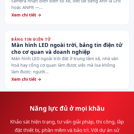
camera nhận diện biển số xe, viết tắt tiếng Anh là LPR
hoặc ANPR —…
Xem chi tiết →
BẢNG TIN ĐIỆN TỬ
Màn hình LED ngoài trời, bảng tin điện tử
cho cơ quan và doanh nghiệp
Màn hình LED ngoài trời đặt ở trung tâm xã, nhà văn
hoá hay cổng cơ quan làm được việc mà loa không
làm được: người…
Xem chi tiết →
Năng lực đủ ở mọi khâu
Khảo sát hiện trạng, tư vấn giải pháp, thi công, lắp
đặt thiết bị, phần mềm và bảo trì. Với dự án sử