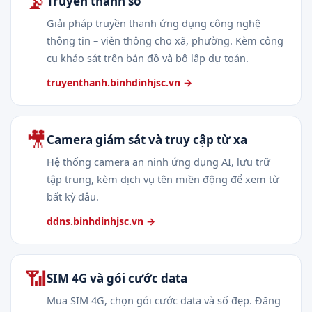
📡
Truyền thanh số
Giải pháp truyền thanh ứng dụng công nghệ
thông tin – viễn thông cho xã, phường. Kèm công
cụ khảo sát trên bản đồ và bộ lập dự toán.
truyenthanh.binhdinhjsc.vn →
🎥
Camera giám sát và truy cập từ xa
Hệ thống camera an ninh ứng dụng AI, lưu trữ
tập trung, kèm dịch vụ tên miền động để xem từ
bất kỳ đâu.
ddns.binhdinhjsc.vn →
📶
SIM 4G và gói cước data
Mua SIM 4G, chọn gói cước data và số đẹp. Đăng