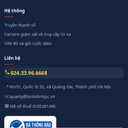
Hệ thống
Truyền thanh số
Camera giám sát và truy cập từ xa
SIM 4G và gói cước data
Liên hệ
024.33.96.6668
📍
Km51, Quốc lộ 32, xã Quảng Oai, Thành phố Hà Nội
✉️
quanly@binhdinhjsc.vn
🏢
Mã số thuế 0105281446