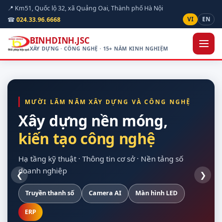
📍 Km51, Quốc lộ 32, xã Quảng Oai, Thành phố Hà Nội
☎
024.33.96.6668
VI
EN
BINHDINH.JSC
XÂY DỰNG · CÔNG NGHỆ · 15+ NĂM KINH NGHIỆM
MƯỜI LĂM NĂM XÂY DỰNG VÀ CÔNG NGHỆ
Xây dựng nền móng,
kiến tạo công nghệ
hạ tầng kỹ thuật
quan sát được hiện
cho doanh nghiệp
vòng đời dự án
trường
Hạ tầng kỹ thuật · Thông tin cơ sở · Nền tảng số
doanh nghiệp
❮
❯
Truyền thanh số
Xây dựng dân dụng
Nền Odoo
Khảo sát trên bản đồ số
Hạ tầng máy chủ
Camera AI
Giao thông
Dự toán theo định mức
Màn hình LED
Sao lưu tự động
Nội thất
Chuẩn Thông tư 24/2025
Thiết bị hợp quy
ERP
Điện mặt trời
Tuỳ chỉnh theo nghiệp vụ
Bàn giao đủ tài liệu