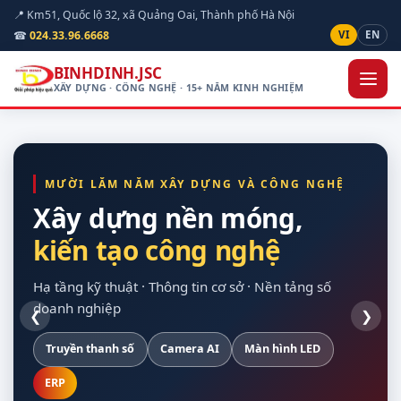
📍 Km51, Quốc lộ 32, xã Quảng Oai, Thành phố Hà Nội
☎
024.33.96.6668
VI
EN
BINHDINH.JSC
XÂY DỰNG · CÔNG NGHỆ · 15+ NĂM KINH NGHIỆM
MƯỜI LĂM NĂM XÂY DỰNG VÀ CÔNG NGHỆ
Xây dựng nền móng,
kiến tạo công nghệ
hạ tầng kỹ thuật
quan sát được hiện
cho doanh nghiệp
vòng đời dự án
trường
Hạ tầng kỹ thuật · Thông tin cơ sở · Nền tảng số
doanh nghiệp
❮
❯
Truyền thanh số
Xây dựng dân dụng
Nền Odoo
Khảo sát trên bản đồ số
Hạ tầng máy chủ
Camera AI
Giao thông
Dự toán theo định mức
Màn hình LED
Sao lưu tự động
Nội thất
Chuẩn Thông tư 24/2025
Thiết bị hợp quy
ERP
Điện mặt trời
Tuỳ chỉnh theo nghiệp vụ
Bàn giao đủ tài liệu