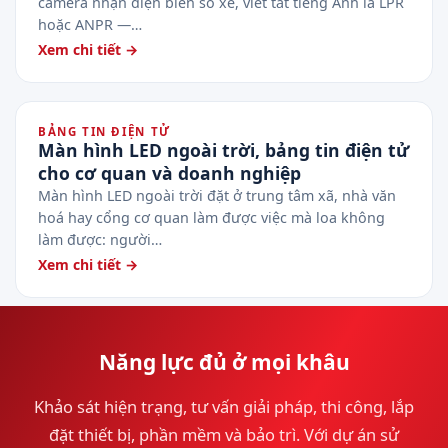
camera nhận diện biển số xe, viết tắt tiếng Anh là LPR
hoặc ANPR —…
Xem chi tiết →
BẢNG TIN ĐIỆN TỬ
Màn hình LED ngoài trời, bảng tin điện tử
cho cơ quan và doanh nghiệp
Màn hình LED ngoài trời đặt ở trung tâm xã, nhà văn
hoá hay cổng cơ quan làm được việc mà loa không
làm được: người…
Xem chi tiết →
Năng lực đủ ở mọi khâu
Khảo sát hiện trạng, tư vấn giải pháp, thi công, lắp
đặt thiết bị, phần mềm và bảo trì. Với dự án sử