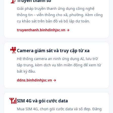
📡
Truyền thanh số
Giải pháp truyền thanh ứng dụng công nghệ
thông tin – viễn thông cho xã, phường. Kèm công
cụ khảo sát trên bản đồ và bộ lập dự toán.
truyenthanh.binhdinhjsc.vn →
🎥
Camera giám sát và truy cập từ xa
Hệ thống camera an ninh ứng dụng AI, lưu trữ
tập trung, kèm dịch vụ tên miền động để xem từ
bất kỳ đâu.
ddns.binhdinhjsc.vn →
📶
SIM 4G và gói cước data
Mua SIM 4G, chọn gói cước data và số đẹp. Đăng