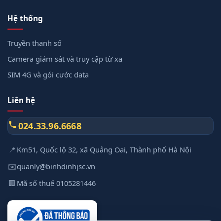
Hệ thống
Truyền thanh số
Camera giám sát và truy cập từ xa
SIM 4G và gói cước data
Liên hệ
024.33.96.6668
📍
Km51, Quốc lộ 32, xã Quảng Oai, Thành phố Hà Nội
✉️
quanly@binhdinhjsc.vn
🏢
Mã số thuế 0105281446