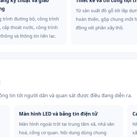
tầng kỹ thuật và giao
Thiết kế và thi công nội t
ng
Từ sản xuất đồ gỗ tới lắp dự
 trình đường bộ, công trình
hoàn thiện, gộp chung một 
, cấp thoát nước, công trình
đồng với phần xây thô.
 thông và thông tin liên lạc.
t
ng tin tới người dân và quan sát được điều đang diễn ra.
Màn hình LED và bảng tin điện tử
C
Màn hình ngoài trời tại trung tâm xã, nhà văn
Nh
hoá, cổng cơ quan. Nội dung dùng chung
xâ