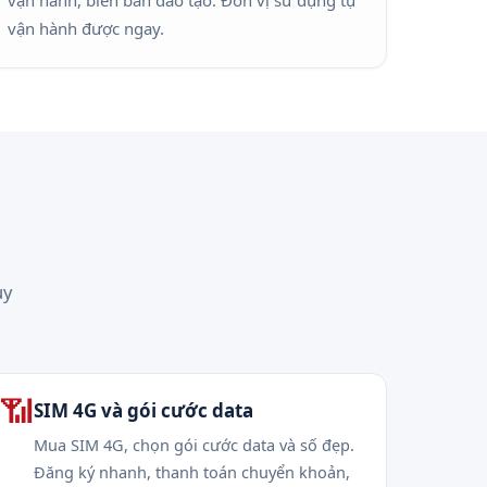
vận hành, biên bản đào tạo. Đơn vị sử dụng tự
vận hành được ngay.
uy
📶
SIM 4G và gói cước data
Mua SIM 4G, chọn gói cước data và số đẹp.
Đăng ký nhanh, thanh toán chuyển khoản,