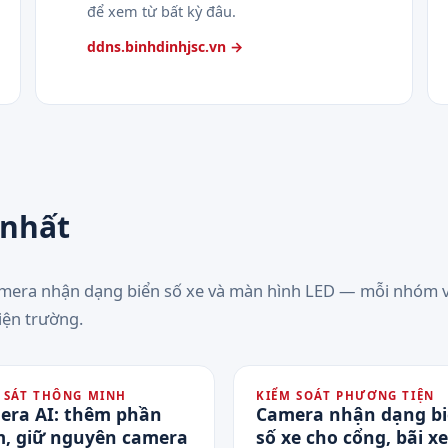
để xem từ bất kỳ đâu.
ddns.binhdinhjsc.vn →
 nhất
amera nhận dạng biển số xe và màn hình LED — mỗi nhóm v
iện trường.
 SÁT THÔNG MINH
KIỂM SOÁT PHƯƠNG TIỆN
era AI: thêm phần
Camera nhận dạng b
, giữ nguyên camera
số xe cho cổng, bãi xe