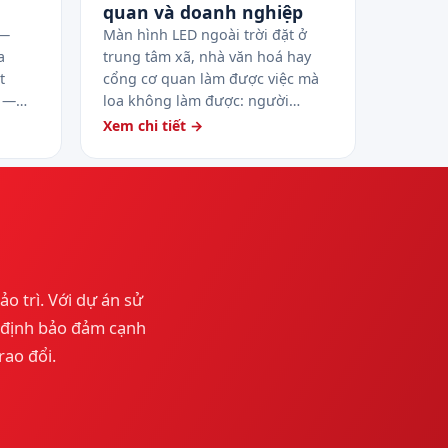
quan và doanh nghiệp
 —
Màn hình LED ngoài trời đặt ở
a
trung tâm xã, nhà văn hoá hay
t
cổng cơ quan làm được việc mà
R —…
loa không làm được: người…
Xem chi tiết →
ảo trì. Với dự án sử
y định bảo đảm cạnh
rao đổi.