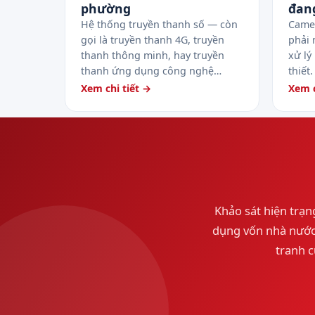
phường
đan
Hệ thống truyền thanh số — còn
Camer
gọi là truyền thanh 4G, truyền
phải 
thanh thông minh, hay truyền
xử lý
thanh ứng dụng công nghệ…
thiết
Xem chi tiết →
Xem c
Khảo sát hiện trạng
dụng vốn nhà nước,
tranh c