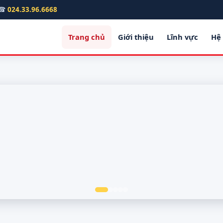
☎
024.33.96.6668
Trang chủ
Giới thiệu
Lĩnh vực
Hệ