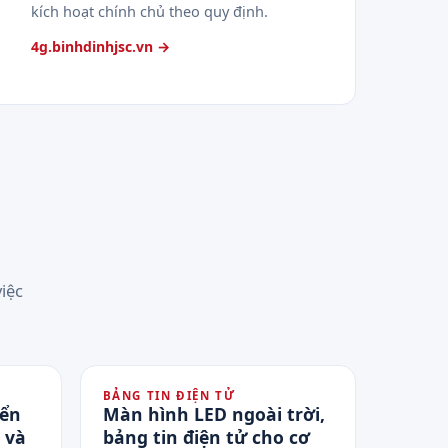
kích hoạt chính chủ theo quy định.
4g.binhdinhjsc.vn →
iệc
BẢNG TIN ĐIỆN TỬ
iển
Màn hình LED ngoài trời,
 và
bảng tin điện tử cho cơ