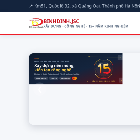
📍 Km51, Quốc lộ 32, xã Quảng Oai, Thành phố Hà Nội
BINHDINH.JSC
XÂY DỰNG · CÔNG NGHỆ · 15+ NĂM KINH NGHIỆM
MƯỜI LĂM NĂM XÂY DỰNG VÀ CÔNG NGHỆ
Xây dựng nền móng,
2011 — 2026
kiến tạo công nghệ
Hạ tầng kỹ thuật · Thông tin cơ sở · Nền tảng số doanh nghiệp
Truyền thanh số
Camera AI
Màn hình LED
ERP
NĂM XÂY DỰNG VÀ PHÁT TRIỂN
❮