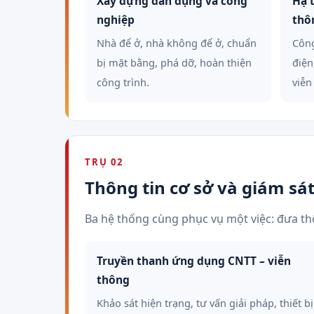
Xây dựng dân dụng và công
Hạ 
nghiệp
thô
Nhà để ở, nhà không để ở, chuẩn
Công
bị mặt bằng, phá dỡ, hoàn thiện
điện
công trình.
viễn
TRỤ 02
Thông tin cơ sở và giám sá
Ba hệ thống cùng phục vụ một việc: đưa thô
Truyền thanh ứng dụng CNTT – viễn
thông
Khảo sát hiện trạng, tư vấn giải pháp, thiết bị