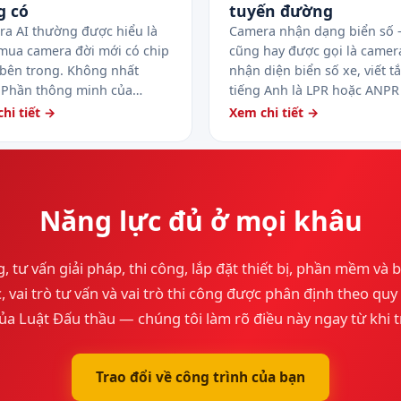
g có
tuyến đường
a AI thường được hiểu là
Camera nhận dạng biển số
mua camera đời mới có chip
cũng hay được gọi là camer
 bên trong. Không nhất
nhận diện biển số xe, viết tắ
. Phần thông minh của…
tiếng Anh là LPR hoặc ANP
hi tiết →
Xem chi tiết →
Năng lực đủ ở mọi khâu
, tư vấn giải pháp, thi công, lắp đặt thiết bị, phần mềm và b
 vai trò tư vấn và vai trò thi công được phân định theo qu
ủa Luật Đấu thầu — chúng tôi làm rõ điều này ngay từ khi t
Trao đổi về công trình của bạn