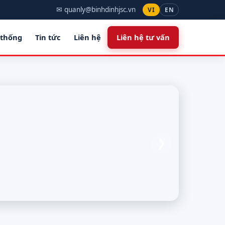
✉ quanly@binhdinhjsc.vn
VI
EN
 thống
Tin tức
Liên hệ
Liên hệ tư vấn
❯