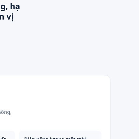
g, hạ
n vị
hông,