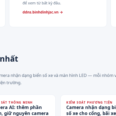
để xem từ bất kỳ đâu.
ddns.binhdinhjsc.vn →
 nhất
amera nhận dạng biển số xe và màn hình LED — mỗi nhóm v
iện trường.
 SÁT THÔNG MINH
KIỂM SOÁT PHƯƠNG TIỆN
era AI: thêm phần
Camera nhận dạng b
, giữ nguyên camera
số xe cho cổng, bãi xe