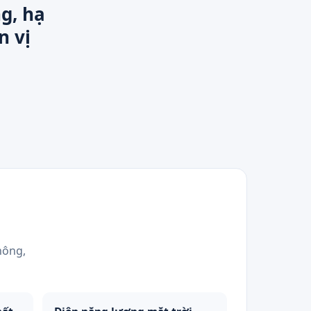
g, hạ
n vị
hông,