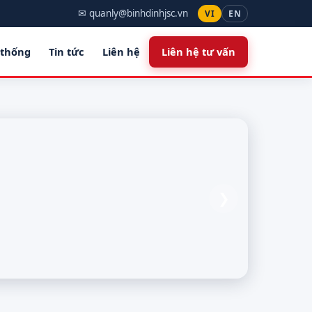
✉ quanly@binhdinhjsc.vn
VI
EN
 thống
Tin tức
Liên hệ
Liên hệ tư vấn
❯