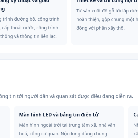
tầng kỹ thuật và giao
Thiết kế và thi công nội t
ng
Từ sản xuất đồ gỗ tới lắp dự
 trình đường bộ, công trình
hoàn thiện, gộp chung một 
, cấp thoát nước, công trình
đồng với phần xây thô.
 thông và thông tin liên lạc.
t
ng tin tới người dân và quan sát được điều đang diễn ra.
Màn hình LED và bảng tin điện tử
C
Màn hình ngoài trời tại trung tâm xã, nhà văn
Nh
hoá, cổng cơ quan. Nội dung dùng chung
xâ