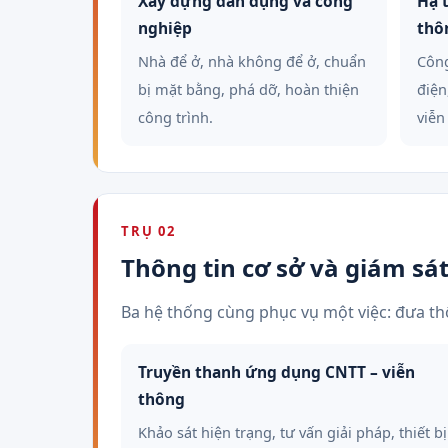
Xây dựng dân dụng và công
Hạ 
nghiệp
thô
Nhà để ở, nhà không để ở, chuẩn
Công
bị mặt bằng, phá dỡ, hoàn thiện
điện
công trình.
viễn
TRỤ 02
Thông tin cơ sở và giám sá
Ba hệ thống cùng phục vụ một việc: đưa thô
Truyền thanh ứng dụng CNTT – viễn
thông
Khảo sát hiện trạng, tư vấn giải pháp, thiết bị