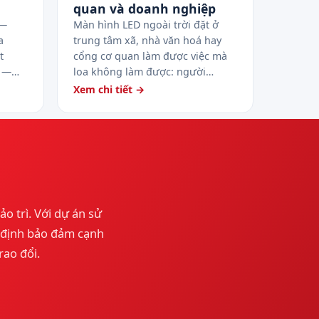
quan và doanh nghiệp
 —
Màn hình LED ngoài trời đặt ở
a
trung tâm xã, nhà văn hoá hay
t
cổng cơ quan làm được việc mà
R —…
loa không làm được: người…
Xem chi tiết →
ảo trì. Với dự án sử
y định bảo đảm cạnh
rao đổi.