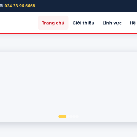
☎
024.33.96.6668
Trang chủ
Giới thiệu
Lĩnh vực
Hệ