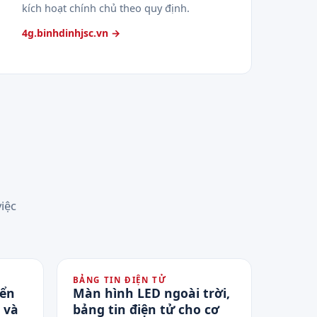
kích hoạt chính chủ theo quy định.
4g.binhdinhjsc.vn →
iệc
BẢNG TIN ĐIỆN TỬ
iển
Màn hình LED ngoài trời,
 và
bảng tin điện tử cho cơ