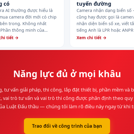
g có
tuyến đường
a AI thường được hiểu là
Camera nhận dạng biển số
mua camera đời mới có chip
cũng hay được gọi là camer
 bên trong. Không nhất
nhận diện biển số xe, viết tắ
. Phần thông minh của…
tiếng Anh là LPR hoặc ANP
hi tiết →
Xem chi tiết →
Năng lực đủ ở mọi khâu
, tư vấn giải pháp, thi công, lắp đặt thiết bị, phần mềm và b
 vai trò tư vấn và vai trò thi công được phân định theo qu
ủa Luật Đấu thầu — chúng tôi làm rõ điều này ngay từ khi t
Trao đổi về công trình của bạn