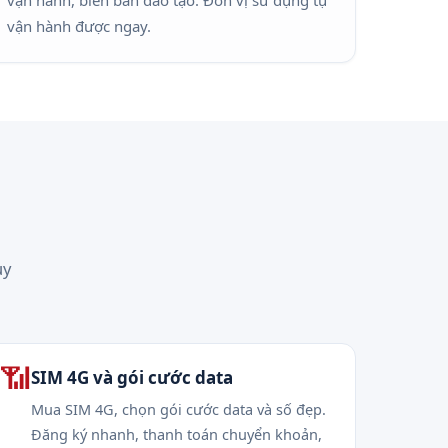
vận hành, biên bản đào tạo. Đơn vị sử dụng tự
vận hành được ngay.
uy
📶
SIM 4G và gói cước data
Mua SIM 4G, chọn gói cước data và số đẹp.
Đăng ký nhanh, thanh toán chuyển khoản,