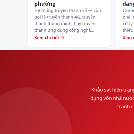
phường
đan
Hệ thống truyền thanh số — còn
Camer
gọi là truyền thanh 4G, truyền
phải 
thanh thông minh, hay truyền
xử lý
thanh ứng dụng công nghệ…
thiết
Xem chi tiết →
Xem c
Khảo sát hiện trạng
dụng vốn nhà nước,
tranh c