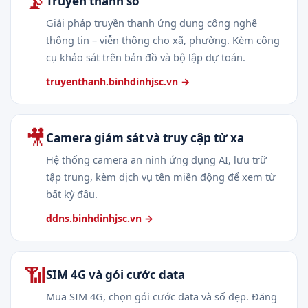
📡
Truyền thanh số
Giải pháp truyền thanh ứng dụng công nghệ
thông tin – viễn thông cho xã, phường. Kèm công
cụ khảo sát trên bản đồ và bộ lập dự toán.
truyenthanh.binhdinhjsc.vn →
🎥
Camera giám sát và truy cập từ xa
Hệ thống camera an ninh ứng dụng AI, lưu trữ
tập trung, kèm dịch vụ tên miền động để xem từ
bất kỳ đâu.
ddns.binhdinhjsc.vn →
📶
SIM 4G và gói cước data
Mua SIM 4G, chọn gói cước data và số đẹp. Đăng