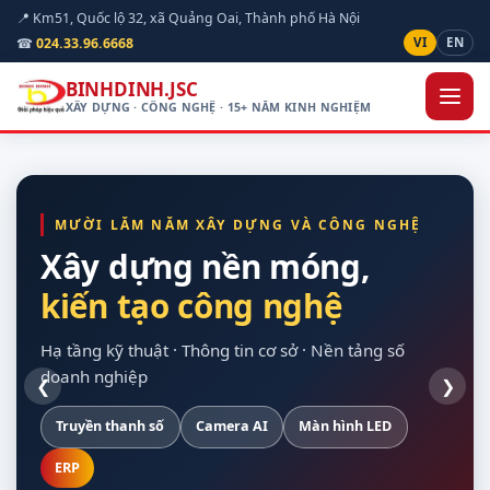
📍 Km51, Quốc lộ 32, xã Quảng Oai, Thành phố Hà Nội
☎
024.33.96.6668
VI
EN
BINHDINH.JSC
XÂY DỰNG · CÔNG NGHỆ · 15+ NĂM KINH NGHIỆM
MƯỜI LĂM NĂM XÂY DỰNG VÀ CÔNG NGHỆ
Xây dựng nền móng,
kiến tạo công nghệ
hạ tầng kỹ thuật
quan sát được hiện
cho doanh nghiệp
vòng đời dự án
trường
Hạ tầng kỹ thuật · Thông tin cơ sở · Nền tảng số
doanh nghiệp
❮
❯
Truyền thanh số
Xây dựng dân dụng
Nền Odoo
Khảo sát trên bản đồ số
Hạ tầng máy chủ
Camera AI
Giao thông
Dự toán theo định mức
Màn hình LED
Sao lưu tự động
Nội thất
Chuẩn Thông tư 24/2025
Thiết bị hợp quy
ERP
Điện mặt trời
Tuỳ chỉnh theo nghiệp vụ
Bàn giao đủ tài liệu