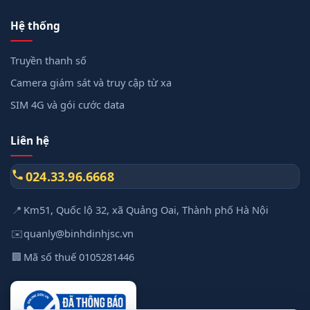
Hệ thống
Truyền thanh số
Camera giám sát và truy cập từ xa
SIM 4G và gói cước data
Liên hệ
024.33.96.6668
📍
Km51, Quốc lộ 32, xã Quảng Oai, Thành phố Hà Nội
✉️
quanly@binhdinhjsc.vn
🏢
Mã số thuế 0105281446