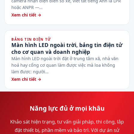
camera nhận diện biển số xe, viết tắt tiếng Anh là LPR
hoặc ANPR —…
Xem chi tiết →
BẢNG TIN ĐIỆN TỬ
Màn hình LED ngoài trời, bảng tin điện tử
cho cơ quan và doanh nghiệp
Màn hình LED ngoài trời đặt ở trung tâm xã, nhà văn
hoá hay cổng cơ quan làm được việc mà loa không
làm được: người…
Xem chi tiết →
Năng lực đủ ở mọi khâu
Khảo sát hiện trạng, tư vấn giải pháp, thi công, lắp
đặt thiết bị, phần mềm và bảo trì. Với dự án sử