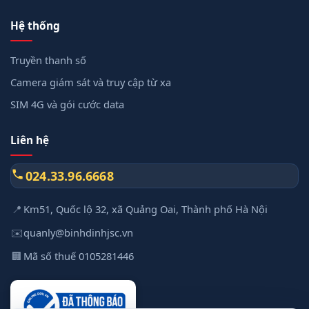
Hệ thống
Truyền thanh số
Camera giám sát và truy cập từ xa
SIM 4G và gói cước data
Liên hệ
024.33.96.6668
📍
Km51, Quốc lộ 32, xã Quảng Oai, Thành phố Hà Nội
✉️
quanly@binhdinhjsc.vn
🏢
Mã số thuế 0105281446