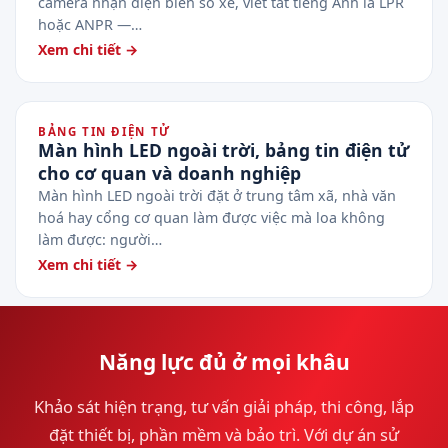
camera nhận diện biển số xe, viết tắt tiếng Anh là LPR
hoặc ANPR —…
Xem chi tiết →
BẢNG TIN ĐIỆN TỬ
Màn hình LED ngoài trời, bảng tin điện tử
cho cơ quan và doanh nghiệp
Màn hình LED ngoài trời đặt ở trung tâm xã, nhà văn
hoá hay cổng cơ quan làm được việc mà loa không
làm được: người…
Xem chi tiết →
Năng lực đủ ở mọi khâu
Khảo sát hiện trạng, tư vấn giải pháp, thi công, lắp
đặt thiết bị, phần mềm và bảo trì. Với dự án sử