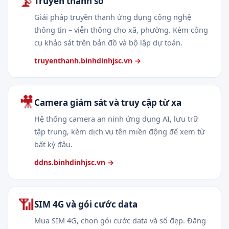
📡
Truyền thanh số
Giải pháp truyền thanh ứng dụng công nghệ
thông tin – viễn thông cho xã, phường. Kèm công
cụ khảo sát trên bản đồ và bộ lập dự toán.
truyenthanh.binhdinhjsc.vn →
🎥
Camera giám sát và truy cập từ xa
Hệ thống camera an ninh ứng dụng AI, lưu trữ
tập trung, kèm dịch vụ tên miền động để xem từ
bất kỳ đâu.
ddns.binhdinhjsc.vn →
📶
SIM 4G và gói cước data
Mua SIM 4G, chọn gói cước data và số đẹp. Đăng