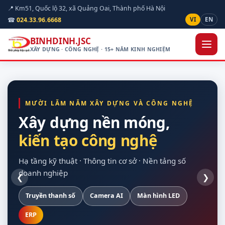
📍 Km51, Quốc lộ 32, xã Quảng Oai, Thành phố Hà Nội
☎
024.33.96.6668
VI
EN
BINHDINH.JSC
XÂY DỰNG · CÔNG NGHỆ · 15+ NĂM KINH NGHIỆM
MƯỜI LĂM NĂM XÂY DỰNG VÀ CÔNG NGHỆ
Xây dựng nền móng,
kiến tạo công nghệ
hạ tầng kỹ thuật
quan sát được hiện
cho doanh nghiệp
vòng đời dự án
trường
Hạ tầng kỹ thuật · Thông tin cơ sở · Nền tảng số
doanh nghiệp
❮
❯
Truyền thanh số
Xây dựng dân dụng
Nền Odoo
Khảo sát trên bản đồ số
Hạ tầng máy chủ
Camera AI
Giao thông
Dự toán theo định mức
Màn hình LED
Sao lưu tự động
Nội thất
Chuẩn Thông tư 24/2025
Thiết bị hợp quy
ERP
Điện mặt trời
Tuỳ chỉnh theo nghiệp vụ
Bàn giao đủ tài liệu