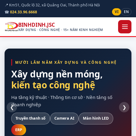
📍 Km51, Quốc lộ 32, xã Quảng Oai, Thành phố Hà Nội
☎
024.33.96.6668
VI
EN
BINHDINH.JSC
XÂY DỰNG · CÔNG NGHỆ · 15+ NĂM KINH NGHIỆM
MƯỜI LĂM NĂM XÂY DỰNG VÀ CÔNG NGHỆ
TRỤ THỨ NHẤT
Xây dựng nền móng,
Xây dựng và
kiến tạo công nghệ
hạ tầng kỹ thuật
quan sát được hiện
cho doanh nghiệp
vòng đời dự án
trường
Hạ tầng kỹ thuật · Thông tin cơ sở · Nền tảng số
Công trình dân dụng, giao thông, cấp thoát nước,
doanh nghiệp
điện, chống sét
❮
❯
Truyền thanh số
Xây dựng dân dụng
Nền Odoo
Khảo sát trên bản đồ số
Hạ tầng máy chủ
Camera AI
Giao thông
Dự toán theo định mức
Màn hình LED
Sao lưu tự động
Nội thất
Chuẩn Thông tư 24/2025
Thiết bị hợp quy
ERP
Điện mặt trời
Tuỳ chỉnh theo nghiệp vụ
Bàn giao đủ tài liệu