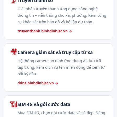
📡
Truyền thanh số
Giải pháp truyền thanh ứng dụng công nghệ
thông tin – viễn thông cho xã, phường. Kèm công
cụ khảo sát trên bản đồ và bộ lập dự toán.
truyenthanh.binhdinhjsc.vn →
🎥
Camera giám sát và truy cập từ xa
Hệ thống camera an ninh ứng dụng AI, lưu trữ
tập trung, kèm dịch vụ tên miền động để xem từ
bất kỳ đâu.
ddns.binhdinhjsc.vn →
📶
SIM 4G và gói cước data
Mua SIM 4G, chọn gói cước data và số đẹp. Đăng