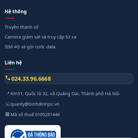
Hệ thống
Truyền thanh số
Camera giám sát và truy cập từ xa
SIM 4G và gói cước data
Liên hệ
024.33.96.6668
📍
Km51, Quốc lộ 32, xã Quảng Oai, Thành phố Hà Nội
✉️
quanly@binhdinhjsc.vn
🏢
Mã số thuế 0105281446