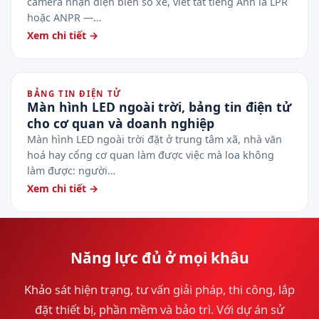
camera nhận diện biển số xe, viết tắt tiếng Anh là LPR
hoặc ANPR —…
Xem chi tiết →
BẢNG TIN ĐIỆN TỬ
Màn hình LED ngoài trời, bảng tin điện tử
cho cơ quan và doanh nghiệp
Màn hình LED ngoài trời đặt ở trung tâm xã, nhà văn
hoá hay cổng cơ quan làm được việc mà loa không
làm được: người…
Xem chi tiết →
Năng lực đủ ở mọi khâu
Khảo sát hiện trạng, tư vấn giải pháp, thi công, lắp
đặt thiết bị, phần mềm và bảo trì. Với dự án sử